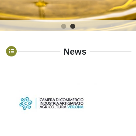
1
2
News