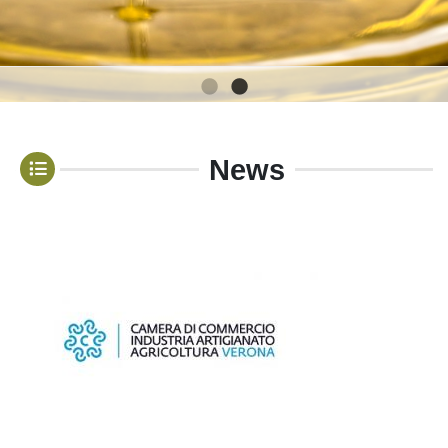
1
2
News