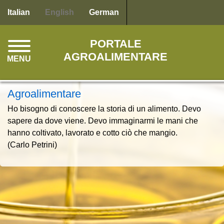
Skip
Italian
English
German
to
main
PORTALE
content
AGROALIMENTARE
MENU
Agroalimentare
Ho bisogno di conoscere la storia di un alimento. Devo
sapere da dove viene. Devo immaginarmi le mani che
hanno coltivato, lavorato e cotto ciò che mangio.
(Carlo Petrini)