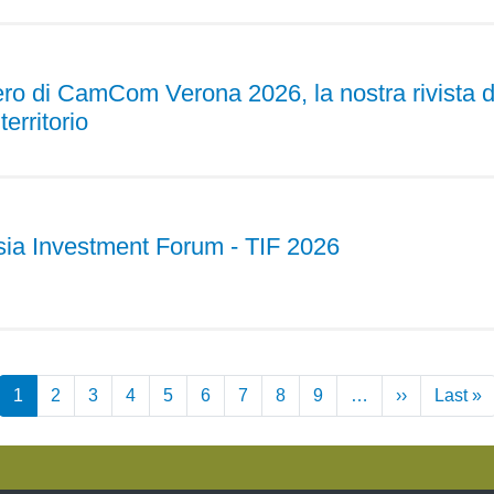
ero di CamCom Verona 2026, la nostra rivista 
erritorio
isia Investment Forum - TIF 2026
Paginazione
1
2
3
4
5
6
7
8
9
…
››
Pagina
Last »
U
successiva
p