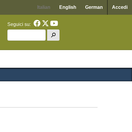
Menu p
Italian
English
German
Accedi
Seguici su:
Cerca
h
cipale WAF