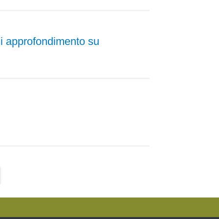
di approfondimento su
ltima
agina