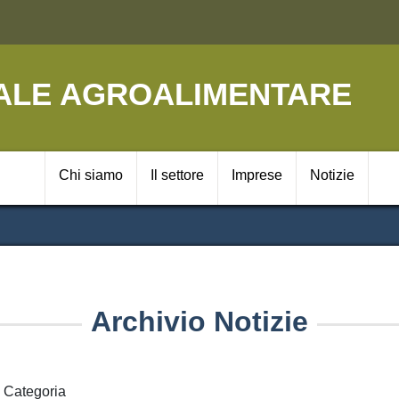
Salta
al
contenuto
principale
ALE AGROALIMENTARE
Navigazione prin
Chi siamo
Il settore
Imprese
Notizie
Archivio Notizie
Categoria