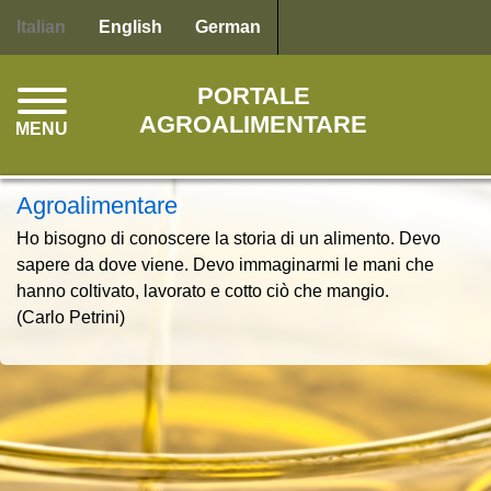
Salta
Italian
English
German
al
contenuto
PORTALE
principale
AGROALIMENTARE
MENU
Agroalimentare
Ho bisogno di conoscere la storia di un alimento. Devo
sapere da dove viene. Devo immaginarmi le mani che
hanno coltivato, lavorato e cotto ciò che mangio.
(Carlo Petrini)