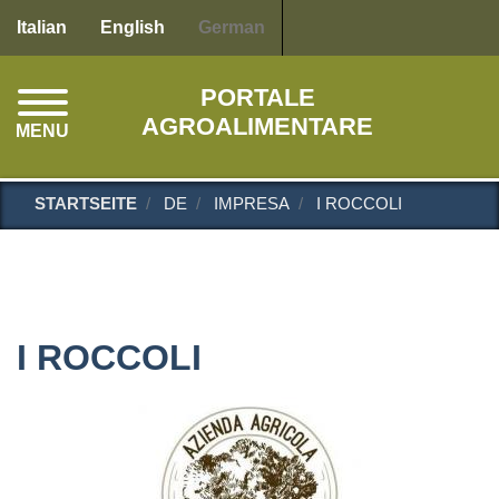
Direkt
Italian
English
German
zum
Inhalt
PORTALE
AGROALIMENTARE
MENU
STARTSEITE
DE
IMPRESA
I ROCCOLI
I ROCCOLI