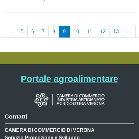
Pagination
‹
Previous
…
5
6
7
8
9
10
11
12
13
…
page
e
Portale agroalimentare
Contatti
CAMERA DI COMMERCIO DI VERONA
Servizio Promozione e Sviluppo