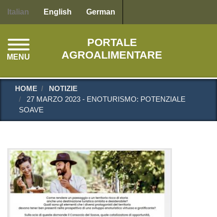
Salta
Italian
English
German
al
contenuto
PORTALE
principale
AGROALIMENTARE
MENU
HOME
NOTIZIE
27 MARZO 2023 - ENOTURISMO: POTENZIALE
SOAVE