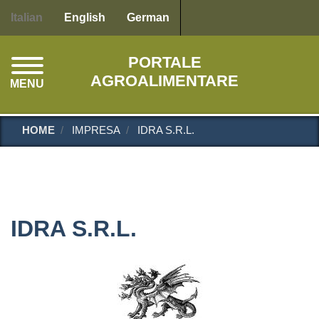
Salta
Italian
English
German
al
contenuto
PORTALE
principale
AGROALIMENTARE
MENU
HOME
IMPRESA
IDRA S.R.L.
IDRA S.R.L.